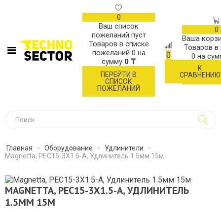
0
Ваш список
0
пожеланий пуст
Ваша корзи
Товаров в списке
Товаров в
пожеланий
0
на
0
0
на су
сумму
0 ₸
К
ОФОР
ПЕРЕЙТИ В
СРАВНЕНИЮ
ЗАК
СПИСОК
ПОЖЕЛАНИЙ
Главная
>
Оборудование
>
Удлинители
>
Magnetta, PEC15-3X1.5-A, Удлинитель 1.5мм 15м
MAGNETTA, PEC15-3X1.5-A, УДЛИНИТЕЛЬ
1.5ММ 15М