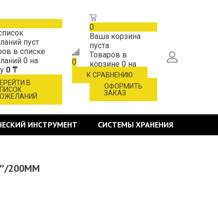
0
список
Ваша корзина
ланий пуст
пуста
ров в списке
Товаров в
ланий
0
на
0
корзине
0
на
му
0 ₸
сумму
0 ₸
К СРАВНЕНИЮ
ЕРЕЙТИ В
ОФОРМИТЬ
ПИСОК
ЗАКАЗ
ОЖЕЛАНИЙ
ЧЕСКИЙ ИНСТРУМЕНТ
СИСТЕМЫ ХРАНЕНИЯ
 8″/200ММ