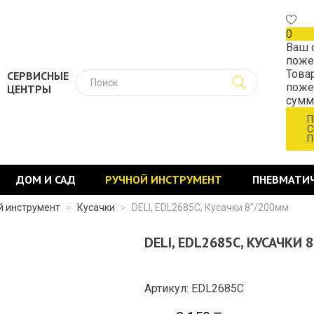
0
Ваш 
поже
Това
СЕРВИСНЫЕ
поже
ЦЕНТРЫ
сум
П
С
П
ДОМ И САД
РУЧНОЙ ИНСТРУМЕНТ
ПНЕВМАТИ
 инструмент
>
Кусачки
>
DELI, EDL2685C, Кусачки 8″/200мм
DELI, EDL2685C, КУСАЧКИ
Артикул: EDL2685C