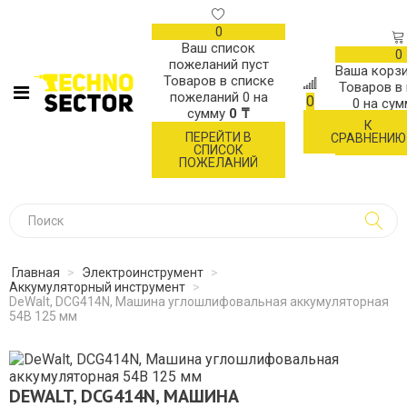
0
Ваш список
0
пожеланий пуст
Ваша корзи
Товаров в списке
Товаров в
пожеланий
0
на
0
0
на су
сумму
0 ₸
К
ОФОР
ПЕРЕЙТИ В
СРАВНЕНИЮ
ЗАК
СПИСОК
ПОЖЕЛАНИЙ
Главная
>
Электроинструмент
>
Аккумуляторный инструмент
>
DeWalt, DCG414N, Машина углошлифовальная аккумуляторная
54В 125 мм
DEWALT, DCG414N, МАШИНА