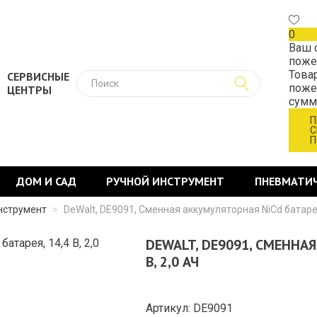
0
Ваш 
поже
Това
СЕРВИСНЫЕ
поже
ЦЕНТРЫ
сум
П
С
П
ДОМ И САД
РУЧНОЙ ИНСТРУМЕНТ
ПНЕВМАТИ
нструмент
>
DeWalt, DE9091, Сменная аккумуляторная NiCd батарея,
DEWALT, DE9091, СМЕННАЯ
В, 2,0 АЧ
Артикул: DE9091