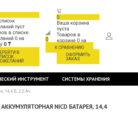
0
список
Ваша корзина
ланий пуст
пуста
ров в списке
Товаров в
ланий
0
на
0
корзине
0
на
му
0 ₸
сумму
0 ₸
К СРАВНЕНИЮ
ЕРЕЙТИ В
ОФОРМИТЬ
ПИСОК
ЗАКАЗ
ОЖЕЛАНИЙ
ЧЕСКИЙ ИНСТРУМЕНТ
СИСТЕМЫ ХРАНЕНИЯ
 14,4 В, 2,0 Ач
 АККУМУЛЯТОРНАЯ NICD БАТАРЕЯ, 14,4