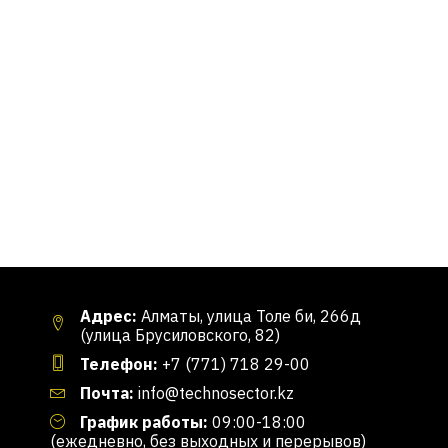
Адрес:
Алматы, улица Толе би, 266д
(улица Брусиловского, 82)
Телефон:
+7 (771) 718 29-00
Почта:
info@technosector.kz
График работы:
09:00-18:00
(ежедневно, без выходных и перерывов)