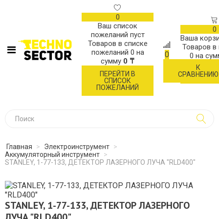
0
Ваш список
0
пожеланий пуст
Ваша корзи
Товаров в списке
Товаров в
пожеланий
0
на
0
0
на су
сумму
0 ₸
К
ОФОР
ПЕРЕЙТИ В
СРАВНЕНИЮ
ЗАК
СПИСОК
ПОЖЕЛАНИЙ
Главная
>
Электроинструмент
>
Аккумуляторный инструмент
>
STANLEY, 1-77-133, ДЕТЕКТОР ЛАЗЕРНОГО ЛУЧА "RLD400"
STANLEY, 1-77-133, ДЕТЕКТОР ЛАЗЕРНОГО
ЛУЧА "RLD400"