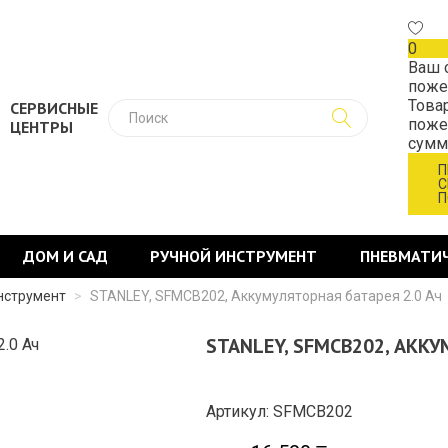
0
Ваш 
поже
Това
СЕРВИСНЫЕ
поже
ЦЕНТРЫ
сум
П
С
П
ДОМ И САД
РУЧНОЙ ИНСТРУМЕНТ
ПНЕВМАТИ
нструмент
>
STANLEY, SFMCB202, Аккумуляторная батарея 2.0 Ач
STANLEY, SFMCB202, АККУ
Артикул: SFMCB202