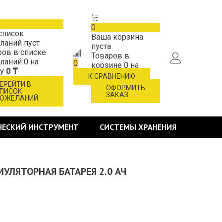
0
список
Ваша корзина
ланий пуст
пуста
ров в списке
Товаров в
ланий
0
на
0
корзине
0
на
му
0 ₸
сумму
0 ₸
К СРАВНЕНИЮ
ЕРЕЙТИ В
ОФОРМИТЬ
ПИСОК
ЗАКАЗ
ОЖЕЛАНИЙ
ЧЕСКИЙ ИНСТРУМЕНТ
СИСТЕМЫ ХРАНЕНИЯ
МУЛЯТОРНАЯ БАТАРЕЯ 2.0 АЧ