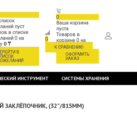
0
список
Ваша корзина
ланий пуст
пуста
ров в списке
Товаров в
ланий
0
на
0
корзине
0
на
му
0 ₸
сумму
0 ₸
К СРАВНЕНИЮ
ЕРЕЙТИ В
ОФОРМИТЬ
ПИСОК
ЗАКАЗ
ОЖЕЛАНИЙ
ЧЕСКИЙ ИНСТРУМЕНТ
СИСТЕМЫ ХРАНЕНИЯ
ОЙ ЗАКЛЁПОЧНИК, (32"/815ММ)