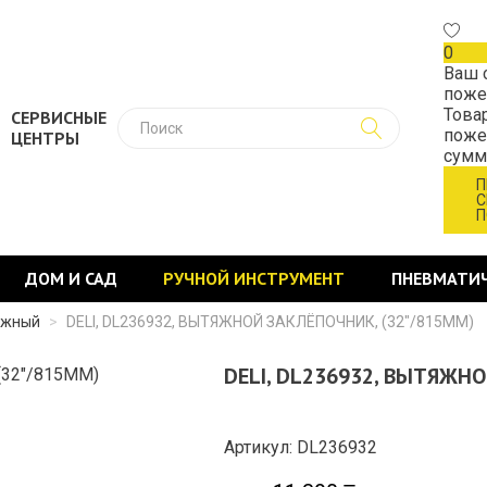
0
Ваш 
поже
Това
СЕРВИСНЫЕ
поже
ЦЕНТРЫ
сум
П
С
П
ДОМ И САД
РУЧНОЙ ИНСТРУМЕНТ
ПНЕВМАТИ
ежный
>
DELI, DL236932, ВЫТЯЖНОЙ ЗАКЛЁПОЧНИК, (32"/815ММ)
DELI, DL236932, ВЫТЯЖН
Артикул: DL236932