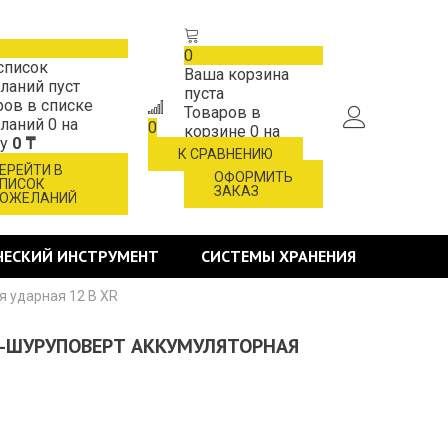
0
список
Ваша корзина
ланий пуст
пуста
ров в списке
Товаров в
ланий
0
на
0
корзине
0
на
му
0 ₸
сумму
0 ₸
К СРАВНЕНИЮ
ЕРЕЙТИ В
ОФОРМИТЬ
ПИСОК
ЗАКАЗ
ОЖЕЛАНИЙ
ЧЕСКИЙ ИНСТРУМЕНТ
СИСТЕМЫ ХРАНЕНИЯ
я ударная 12 В XR
ЛЬ-ШУРУПОВЕРТ АККУМУЛЯТОРНАЯ