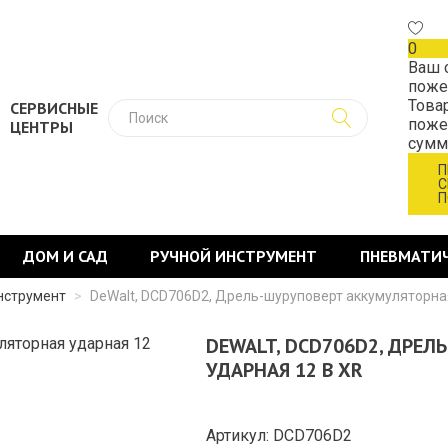
0
Ваш 
поже
Това
СЕРВИСНЫЕ
поже
ЦЕНТРЫ
сум
П
С
П
ДОМ И САД
РУЧНОЙ ИНСТРУМЕНТ
ПНЕВМАТИ
нструмент
>
DeWalt, DCD706D2, Дрель-шуруповерт аккумуляторна
DEWALT, DCD706D2, ДРЕ
УДАРНАЯ 12 В XR
Артикул: DCD706D2