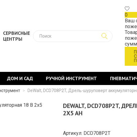
0
Ваш 
поже
Това
СЕРВИСНЫЕ
поже
ЦЕНТРЫ
сум
П
С
П
ДОМ И САД
РУЧНОЙ ИНСТРУМЕНТ
ПНЕВМАТИ
нструмент
>
DeWalt, DCD708P2T, Дрель-шуруповерт аккумуляторна
DEWALT, DCD708P2T, ДРЕ
2X5 AH
Артикул: DCD708P2T