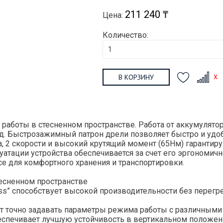
211 240 ₸
Цена:
Количество:
В КОРЗИНУ
я работы в стесненном пространстве. Работа от аккумулято
т. д. Быстрозажимный патрон дрели позволяет быстро и удо
, 2 скорости и высокий крутящий момент (65Нм) гарантир
уатации устройства обеспечивается за счет его эргономич
се для комфортного хранения и транспортировки.
тесненном пространстве
s” способствует высокой производительности без перегрев
ют точно задавать параметры режима работы c различным
беспечивает лучшую устойчивость в вертикальном положе