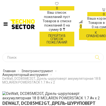
0
Ваш список
0
пожеланий пуст
Ваша корзи
Товаров в списке
Товаров в
пожеланий
0
на
0
0
на су
сумму
0 ₸
К
ОФОР
ПЕРЕЙТИ В
СРАВНЕНИЮ
ЗАК
СПИСОК
ПОЖЕЛАНИЙ
Главная
>
Электроинструмент
>
Аккумуляторный инструмент
>
DeWalt, DCD85ME2GT, Дрель-шуруповерт аккумуляторная 18 В
MCLAREN POWERSTACK 1.7 Ач х 2
DEWALT, DCD85ME2GT, ДРЕЛЬ-ШУРУПОВЕРТ