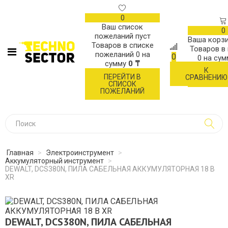
0
Ваш список
0
пожеланий пуст
Ваша корзи
Товаров в списке
Товаров в
пожеланий
0
на
0
0
на су
сумму
0 ₸
К
ОФОР
ПЕРЕЙТИ В
СРАВНЕНИЮ
ЗАК
СПИСОК
ПОЖЕЛАНИЙ
Главная
>
Электроинструмент
>
Аккумуляторный инструмент
>
DEWALT, DCS380N, ПИЛА САБЕЛЬНАЯ АККУМУЛЯТОРНАЯ 18 В
XR
DEWALT, DCS380N, ПИЛА САБЕЛЬНАЯ