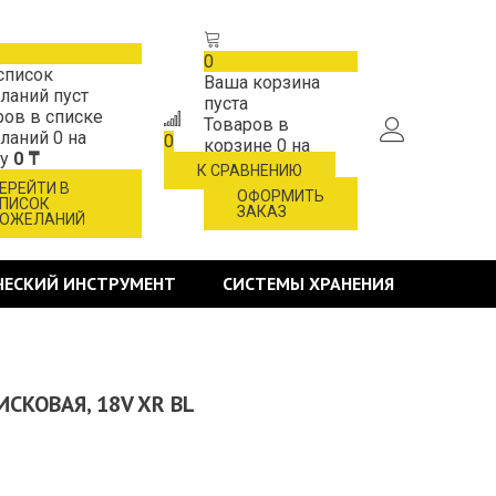
0
список
Ваша корзина
ланий пуст
пуста
ров в списке
Товаров в
ланий
0
на
0
корзине
0
на
му
0 ₸
сумму
0 ₸
К СРАВНЕНИЮ
ЕРЕЙТИ В
ОФОРМИТЬ
ПИСОК
ЗАКАЗ
ОЖЕЛАНИЙ
ЧЕСКИЙ ИНСТРУМЕНТ
СИСТЕМЫ ХРАНЕНИЯ
ИСКОВАЯ, 18V XR BL