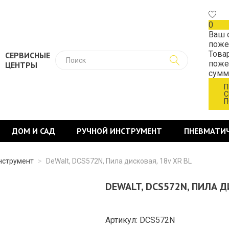
0
Ваш 
поже
Това
СЕРВИСНЫЕ
поже
ЦЕНТРЫ
сум
П
С
П
ДОМ И САД
РУЧНОЙ ИНСТРУМЕНТ
ПНЕВМАТИ
нструмент
>
DeWalt, DCS572N, Пила дисковая, 18v XR BL
DEWALT, DCS572N, ПИЛА Д
Артикул: DCS572N