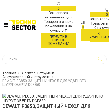
0
Ваш список
0
пожеланий пуст
Ваша корзи
Товаров в списке
Товаров в
пожеланий
0
на
0
0
на су
сумму
0 ₸
К
ОФОР
ПЕРЕЙТИ В
СРАВНЕНИЮ
ЗАК
СПИСОК
ПОЖЕЛАНИЙ
Главная
>
Электроинструмент
>
Аккумуляторный инструмент
>
DEWALT, PB850, ЗАЩИТНЫЙ ЧЕХОЛ ДЛЯ УДАРНОГО
ШУРУПОВЕРТА DCF850
DEWALT, PB850, ЗАЩИТНЫЙ ЧЕХОЛ ДЛЯ