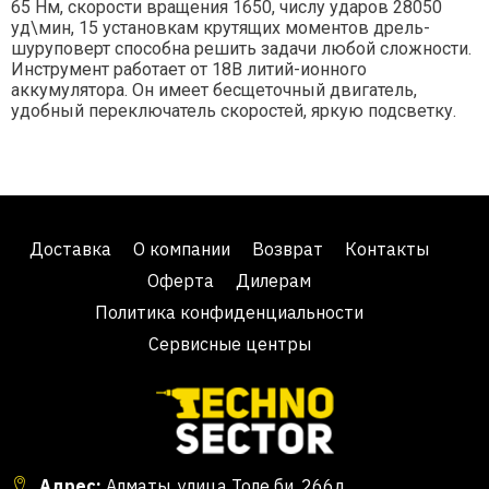
65 Нм, скорости вращения 1650, числу ударов 28050
уд\мин, 15 установкам крутящих моментов дрель-
шуруповерт способна решить задачи любой сложности.
Инструмент работает от 18В литий-ионного
аккумулятора. Он имеет бесщеточный двигатель,
удобный переключатель скоростей, яркую подсветку.
Доставка
О компании
Возврат
Контакты
Оферта
Дилерам
Политика конфиденциальности
Сервисные центры
Адрес:
Алматы, улица Толе би, 266д