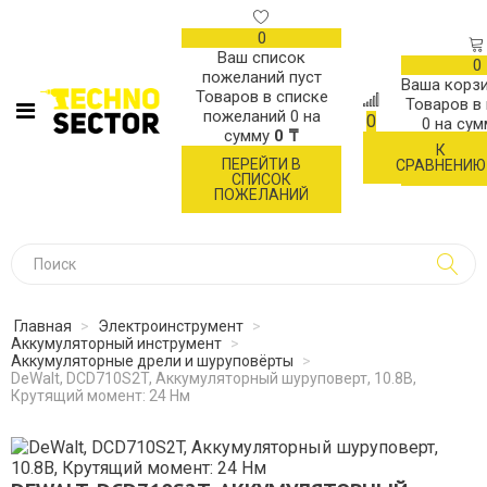
0
Ваш список
0
пожеланий пуст
Ваша корзи
Товаров в списке
Товаров в
пожеланий
0
на
0
0
на су
сумму
0 ₸
К
ОФОР
ПЕРЕЙТИ В
СРАВНЕНИЮ
ЗАК
СПИСОК
ПОЖЕЛАНИЙ
Главная
>
Электроинструмент
>
Аккумуляторный инструмент
>
Аккумуляторные дрели и шуруповёрты
>
DeWalt, DCD710S2T, Аккумуляторный шуруповерт, 10.8В,
Крутящий момент: 24 Нм