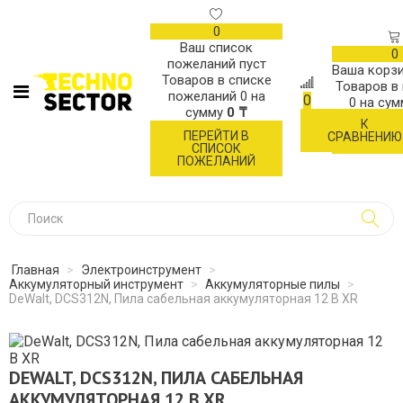
0
Ваш список
0
пожеланий пуст
Ваша корзи
Товаров в списке
Товаров в
пожеланий
0
на
0
0
на су
сумму
0 ₸
К
ОФОР
ПЕРЕЙТИ В
СРАВНЕНИЮ
ЗАК
СПИСОК
ПОЖЕЛАНИЙ
Главная
>
Электроинструмент
>
Аккумуляторный инструмент
>
Аккумуляторные пилы
>
DeWalt, DCS312N, Пила сабельная аккумуляторная 12 В XR
DEWALT, DCS312N, ПИЛА САБЕЛЬНАЯ
АККУМУЛЯТОРНАЯ 12 В XR