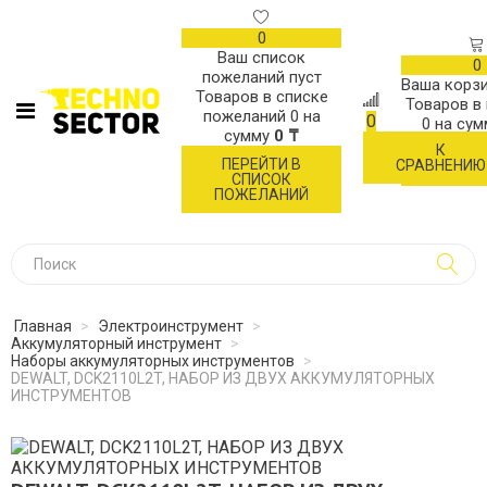
0
Ваш список
0
пожеланий пуст
Ваша корзи
Товаров в списке
Товаров в
пожеланий
0
на
0
0
на су
сумму
0 ₸
К
ОФОР
ПЕРЕЙТИ В
СРАВНЕНИЮ
ЗАК
СПИСОК
ПОЖЕЛАНИЙ
Главная
>
Электроинструмент
>
Аккумуляторный инструмент
>
Наборы аккумуляторных инструментов
>
DEWALT, DCK2110L2T, НАБОР ИЗ ДВУХ АККУМУЛЯТОРНЫХ
ИНСТРУМЕНТОВ