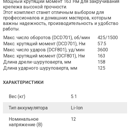
Мощный крутящий момент 163 Нм для закручивания
крепежа высокой прочности.
Этот комплект станет отличным выбором для
профессионалов и домашних мастеров, которым
важны надежность, производительность и удобство
работы.
Макс. число оборотов (DCD701), об/мин
425/1500
Макс. крутящий момент (DCD701), Нм
57.5
Макс. число ударов (DCF801), уд/мин
3600
Макс. крутящий момент (DCF801), Нм
163
Длина дрели-шуруповерта, мм
158
Длина ударного шуруповерта, мм
125
ХАРАКТЕРИСТИКИ
Вес (кг)
5.1
Тип аккумулятора
Li-Ion
Номинальное
12
напряжение (В)